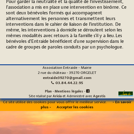
Pour garder la neutralité et la qualité de l'investissement,
l'association a mis en place une intervention en binôme. Ce
sont deux bénévoles formés qui accompagnent
alternativement les personnes et transmettent leurs
interventions dans le cahier de liaison de l'institution. De
même, les interventions à domicile se déroulent selon les
mêmes modalités avec retours à la famille s'il y a lieu.Les
bénévoles d'Entraide bénéficient d'une supervision dans le
cadre de groupes de paroles conduits par un psychologue.
Association Entraide - Mairie
2 rue du château - 39270 ORGELET
entraide39270@gmail.com
03.84.44.22.95
Plan
-
Mentions légales
-

Site réalisé par
Aricia
et Administré avec
Agestis
Ce site utilise des cookies pour vous offrir le meilleur service.
- En savoir
plus -
Accepter les cookies